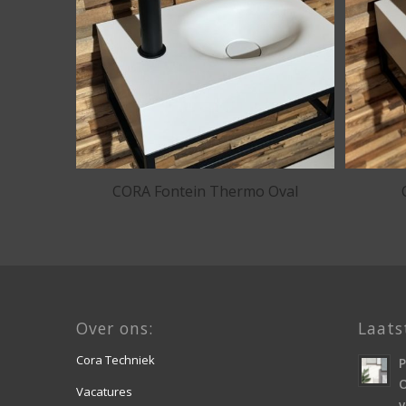
CORA Fontein Thermo Oval
Over ons:
Laats
Cora Techniek
O
Vacatures
v