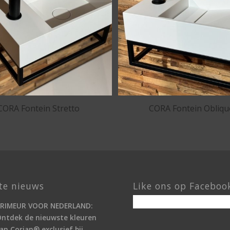
CORA Fontein Stretto
CORA Fontein Obliqu
te nieuws
Like ons op Faceboo
PRIMEUR VOOR NEDERLAND:
ntdek de nieuwste kleuren
an Corian® exclusief bij