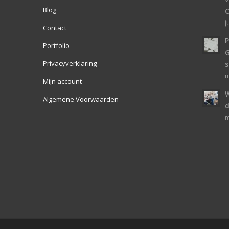
Blog
j
Contact
P
Portfolio
Privacyverklaring
s
m
Mijn account
W
Algemene Voorwaarden
d
m