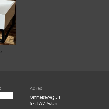
o
k
Adres
Ommelseweg 54
5721WV, Asten