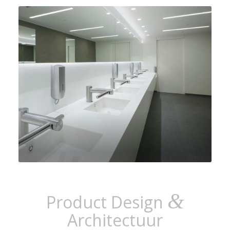
&
Product Design
Architectuur