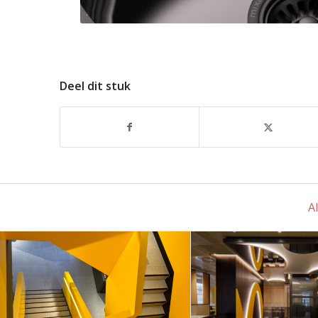
Deel dit stuk
Al
Naadloos
McDonald’s i
meesterwerk voor
rijksmonumen
Mc Donald’s
uniek projec