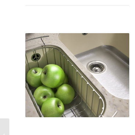
Eenvoudig maar strak
Corian werkblad met