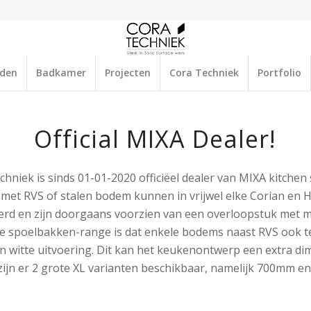
aden
Badkamer
Projecten
Cora Techniek
Portfolio
Official MIXA Dealer!
hniek is sinds 01-01-2020 officiëel dealer van MIXA kitchen 
met RVS of stalen bodem kunnen in vrijwel elke Corian en 
erd en zijn doorgaans voorzien van een overloopstuk met 
e spoelbakken-range is dat enkele bodems naast RVS ook te 
n witte uitvoering. Dit kan het keukenontwerp een extra di
zijn er 2 grote XL varianten beschikbaar, namelijk 700mm e