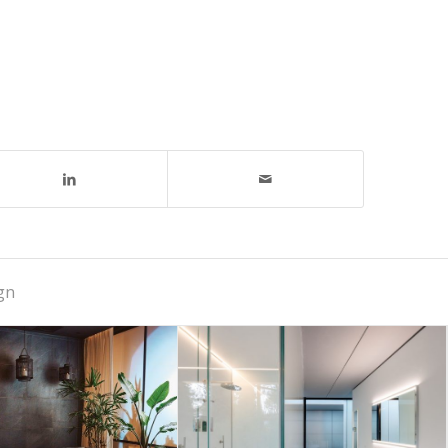
gn
ieke Corian
Exclusieve
ambedden in
badkamer in