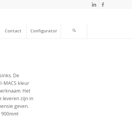
Contact
Configurator
sinks. De
HI-MACS kleur
merknaam. Het
leveren zijn in
mensie geven.
n 900mm!