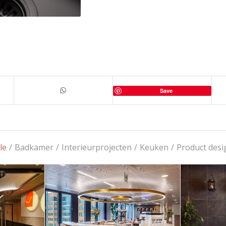
Save
le
/
Badkamer
/
Interieurprojecten
/
Keuken
/
Product desi
n een
Elegante ronde
Un
t: Een
koffiecorner in luxe
hamm
t in