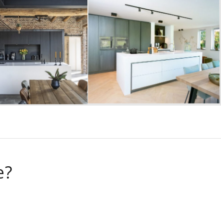
U-LINE – Corian
NE – CORIAN
Eilandblad met
OBLOCK in
verlijmde wangen
e boerderij
en diverse details
e?