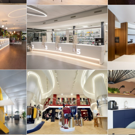
ebalie
Broers Interieurs –
Luxe 
don
Interieur de Roner
me
New-
Apotheek
e
rote M
Opv
Tommy Hilfiger
het
blauw
flagshipstore in
r van
str
Parijs voorzien HI-
ds
MACS eyecatchers!
d
w