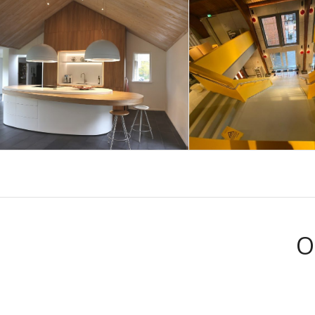
Bekledin
Bijzondere warme
McDonalds 
woonkeuken met
Outlet Cen
Krion Snow White
Roermond 
eilandblad en
Corian Impe
nisbekleding
Yellow
O