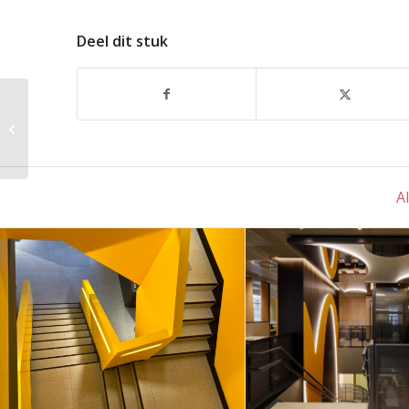
Deel dit stuk
U-LINE – Corian
Eilandblad met
verlijmde wangen en
diverse details
Al
Naadloos
McDonald’s i
meesterwerk voor
rijksmonumen
Mc Donald’s
uniek projec
Mechelen
Deventer ce