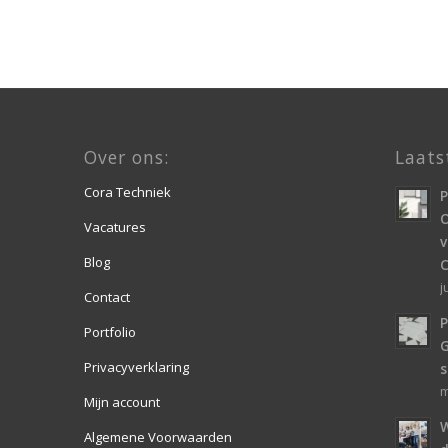
Over ons:
Laats
Cora Techniek
O
Vacatures
v
Blog
j
Contact
P
Portfolio
Privacyverklaring
s
m
Mijn account
W
Algemene Voorwaarden