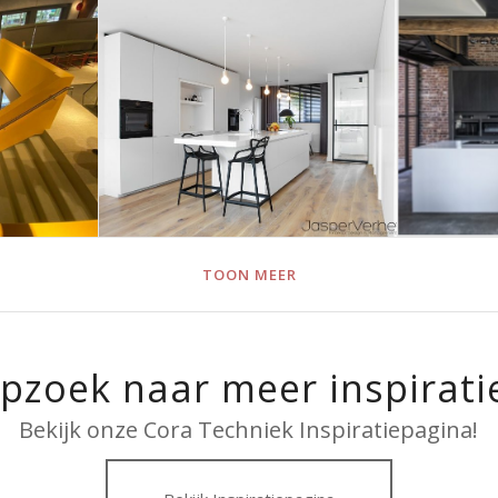
g
Trap
Massief 60 – Simpel
M-LI
ter
maar strak
MON
met
werkblad
oud
rial
TOON MEER
pzoek naar meer inspirati
Bekijk onze Cora Techniek Inspiratiepagina!