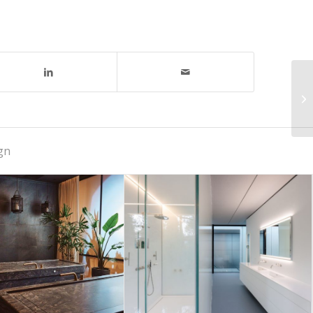
gn
ieke Corian
Exclusieve
ambedden in
badkamer in
e of Rituals
spraakmakende villa