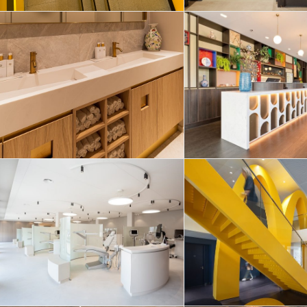
Mooie recepti
Maatwerk wastafels
voor Coren
voor House of
Amsterdam 
Rituals
West
Ortho Ophof
Gigantische g
voorzien van
midden in 
maatwerk gebogen
Hoofdkantoo
meubilair bekleed
McDonal
met HI-MACS
Nederlan