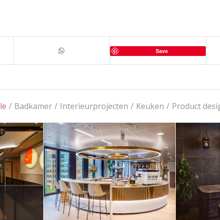
Save
le
/
Badkamer
/
Interieurprojecten
/
Keuken
/
Product desi
n een
Elegante ronde
Un
t: Een
koffiecorner in luxe
hamm
t in
advocatenkantoor
Hous
ntrum