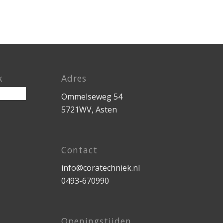
k
Adres
Ommelseweg 54
5721WV, Asten
Contact
info@coratechniek.nl
0493-670990
Openingstijden