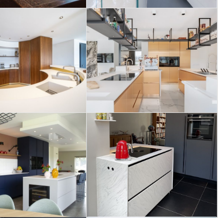
Opstals – Diverse HI-
baropstelling
MACS elementen in
t HI-MACS
koperkleurige
lementen
keuken
allende mat-
e keuken met
Prachtige keuken
akke Corian
met mooie details in
Whitecap
CORA Carrara
erkbladen