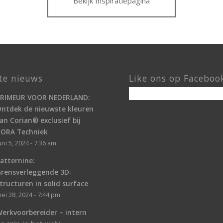
Bekijk Inspiratiepagina
te nieuws
Like ons op Faceboo
PRIMEUR VOOR NEDERLAND:
ntdek de nieuwste kleuren
an Corian® exclusief bij
CORA Techniek
uni 5, 2024 - 7:36 am
atternine:
Grensverleggende 3D-
tructuren in solid surface
ei 28, 2024 - 7:44 pm
erkvoorbereider – intern