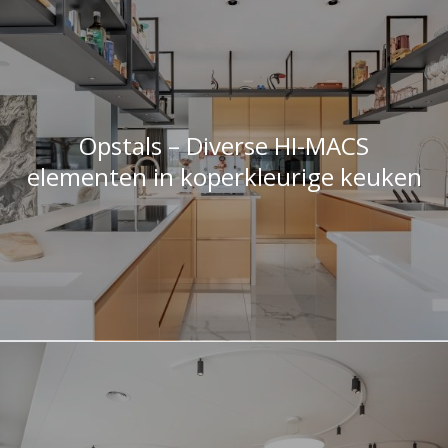
Opstals – Diverse HI-MACS
elementen in koperkleurige keuken
Ortho Ophof voorzien van