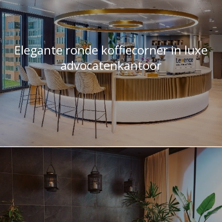
Elegante ronde koffiecorner in luxe
advocatenkantoor
Unieke Corian hammambedden in
House of Rituals