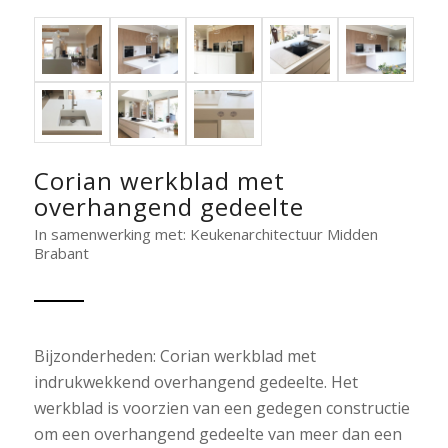
Corian werkblad met
overhangend gedeelte
In samenwerking met: Keukenarchitectuur Midden
Brabant
Bijzonderheden: Corian werkblad met
indrukwekkend overhangend gedeelte. Het
werkblad is voorzien van een gedegen constructie
om een overhangend gedeelte van meer dan een
meter (!) te overbruggen. Het werkblad is aan de
andere zijde voorzien van een naadloos verlijmde
stollenwand en verlijmde Sparkling spoelbak met