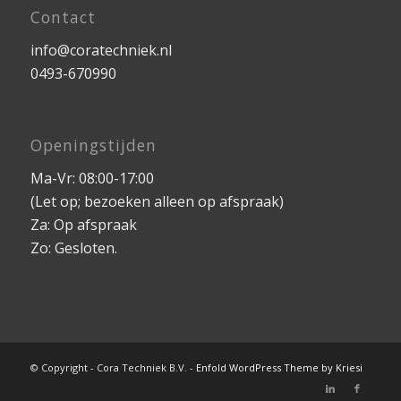
0493-670990
Openingstijden
Ma-Vr: 08:00-17:00
(Let op; bezoeken alleen op afspraak)
Za: Op afspraak
Zo: Gesloten.
© Copyright - Cora Techniek B.V. -
Enfold WordPress Theme by Kriesi
Cora Techniek
Vacatures
Blog
Contact
Portfolio
Privacyverklaring
Mijn account
Algemene Voorwaarden