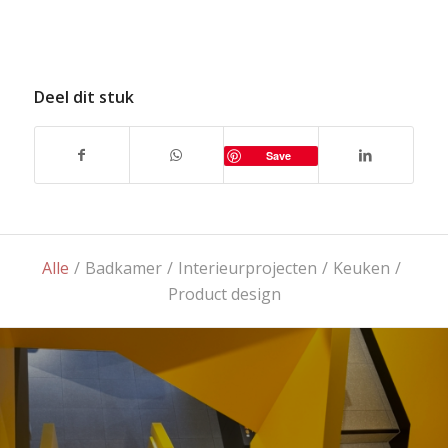
Deel dit stuk
Save
Alle
/
Badkamer
/
Interieurprojecten
/
Keuken
/
Product design
Naadloos meesterwerk voor Mc