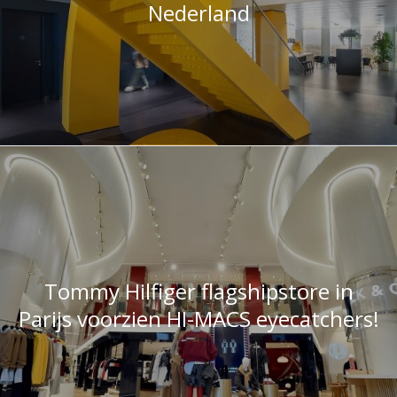
Tommy Hilfiger flagshipstore in
Parijs voorzien HI-MACS eyecatchers!