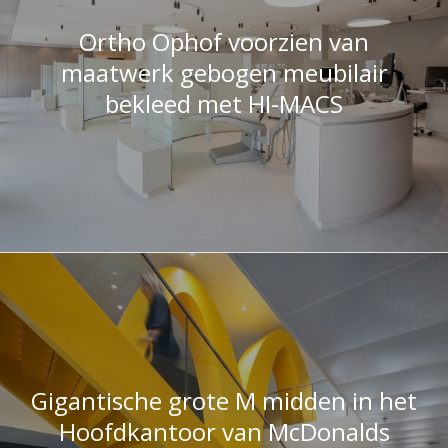
maatwerk gebogen meubilair
bekleed met HI-MACS
Gigantische grote M midden in het
Hoofdkantoor van McDonalds
Nederland