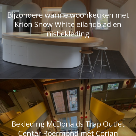
Krion Snow White eilandblad en
nisbekleding
Bekleding McDonalds Trap Outlet
Center Roermond met Corian
Imperial Yellow