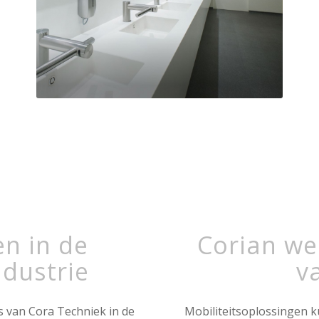
en in de
Corian we
ndustrie
v
s van Cora Techniek in de
Mobiliteitsoplossingen k