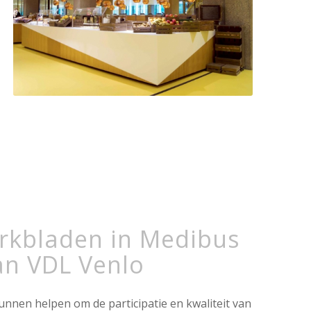
rkbladen in Medibus
an VDL Venlo
unnen helpen om de participatie en kwaliteit van