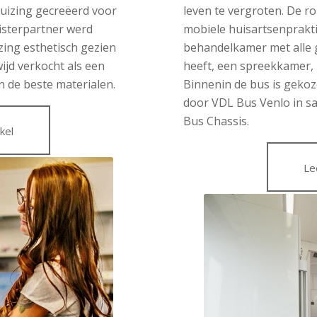
uizing gecreëerd voor
leven te vergroten. De ro
listerpartner werd
mobiele huisartsenpraktij
ing esthetisch gezien
behandelkamer met alle g
jd verkocht als een
heeft, een spreekkamer, 
n de beste materialen.
Binnenin de bus is geko
door VDL Bus Venlo in 
Bus Chassis.
kel
Le