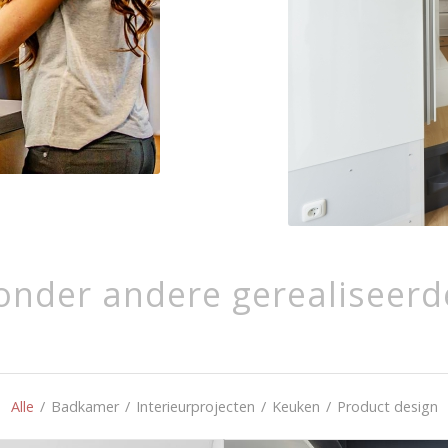
ronder andere gerealiseerd
Alle
/
Badkamer
/
Interieurprojecten
/
Keuken
/
Product design