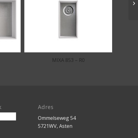
MIXA 853 – R0
k
Adres
Ommelseweg 54
5721WV, Asten