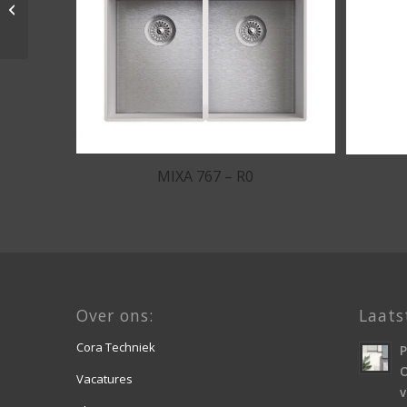
MIXA 813 – R0
MIXA 767 – R0
Over ons:
Laats
Cora Techniek
O
Vacatures
v