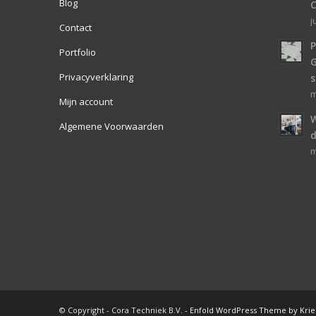
Blog
j
Contact
P
Portfolio
Privacyverklaring
s
m
Mijn account
W
Algemene Voorwaarden
d
m
© Copyright - Cora Techniek B.V. -
Enfold WordPress Theme by Krie