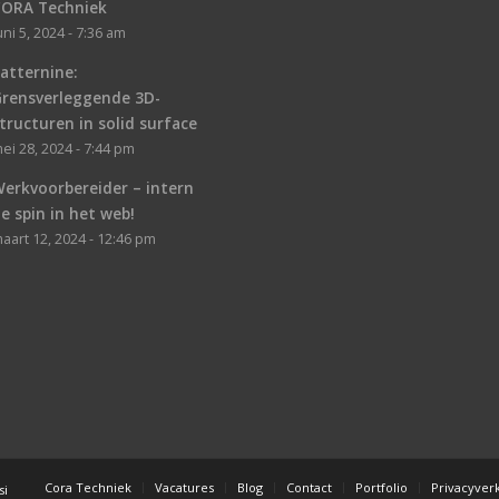
CORA Techniek
uni 5, 2024 - 7:36 am
atternine:
Grensverleggende 3D-
tructuren in solid surface
ei 28, 2024 - 7:44 pm
erkvoorbereider – intern
e spin in het web!
aart 12, 2024 - 12:46 pm
Cora Techniek
Vacatures
Blog
Contact
Portfolio
Privacyverk
si