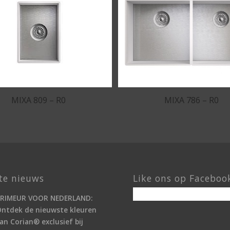
MIXA 809 – R0
MIXA 786 – R0
te nieuws
Like ons op Faceboo
PRIMEUR VOOR NEDERLAND:
ntdek de nieuwste kleuren
an Corian® exclusief bij