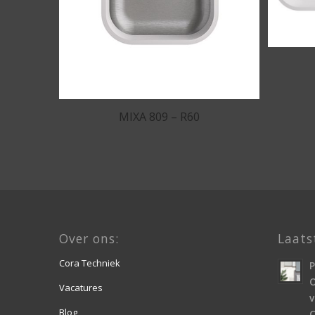
MIXA 809 – R60
Over ons:
Laats
Cora Techniek
O
Vacatures
v
Blog