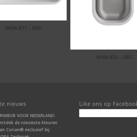
MIXA 871 – R60
MIXA 853 – R60
te nieuws
Like ons op Faceboo
PRIMEUR VOOR NEDERLAND:
ntdek de nieuwste kleuren
an Corian® exclusief bij
CORA Techniek