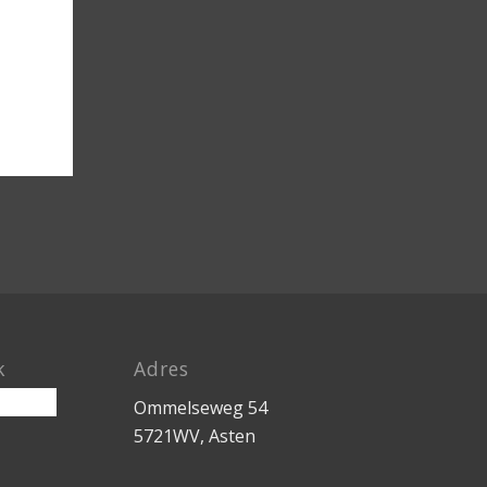
k
Adres
Ommelseweg 54
5721WV, Asten