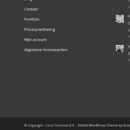
j
Contact
P
Portfolio
Privacyverklaring
s
m
Mijn account
W
Algemene Voorwaarden
d
m
© Copyright - Cora Techniek B.V. -
Enfold WordPress Theme by Krie