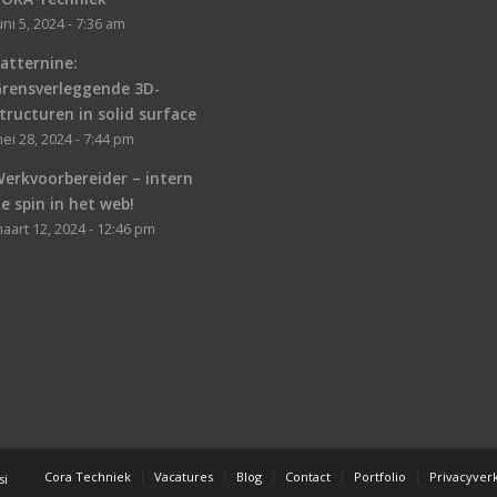
uni 5, 2024 - 7:36 am
atternine:
Grensverleggende 3D-
tructuren in solid surface
ei 28, 2024 - 7:44 pm
erkvoorbereider – intern
e spin in het web!
aart 12, 2024 - 12:46 pm
Cora Techniek
Vacatures
Blog
Contact
Portfolio
Privacyverk
si