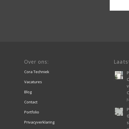
Over ons:
Laats
Cora Techniek
O
Vacatures
v
Blog
j
Contact
P
Portfolio
Privacyverklaring
s