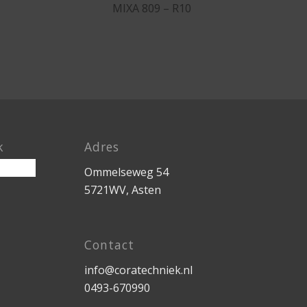
MIXA 809 – R10
k
Adres
Ommelseweg 54
5721WV, Asten
Contact
info@coratechniek.nl
0493-670990