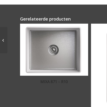
Gerelateerde producten
MIXA 809 – R10
MIXA 871 – R10