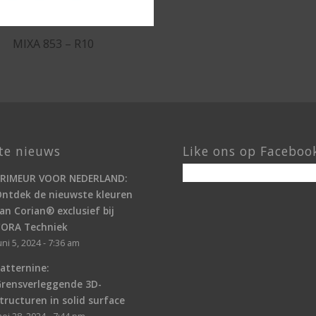
MIXA 853 – R10
te nieuws
Like ons op Faceboo
PRIMEUR VOOR NEDERLAND:
ntdek de nieuwste kleuren
an Corian® exclusief bij
CORA Techniek
uni 5, 2024 - 7:36 am
atternine:
Grensverleggende 3D-
tructuren in solid surface