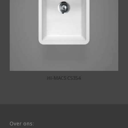
HI-MACS CS354
Over ons: