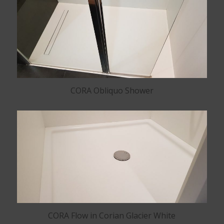
CORA Obliquo Shower
CORA Flow in Corian Glacier White