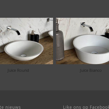
Juice Round
Juice Bianco
te nieuws
Like ons op Faceboo