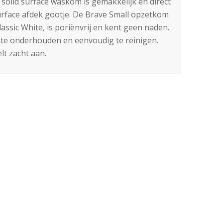
 solid surface waskom is gemakkelijk en direct
 surface afdek gootje. De Brave Small opzetkom
assic White, is poriënvrij en kent geen naden.
 te onderhouden en eenvoudig te reinigen.
lt zacht aan.