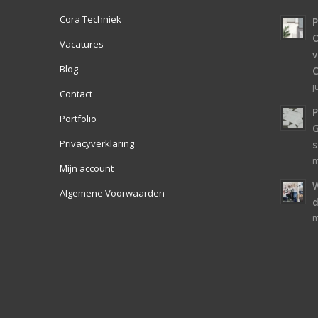
Cora Techniek
O
Vacatures
v
Blog
j
Contact
P
Portfolio
Privacyverklaring
s
m
Mijn account
W
Algemene Voorwaarden
d
m