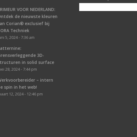
PRIMEUR VOOR NEDERLAND:
ntdek de nieuwste kleuren
an Corian® exclusief bij
CORA Techniek
uni 5, 2024 - 7:36 am
atternine:
Grensverleggende 3D-
tructuren in solid surface
ei 28, 2024 - 7:44 pm
erkvoorbereider – intern
e spin in het web!
aart 12, 2024 - 12:46 pm