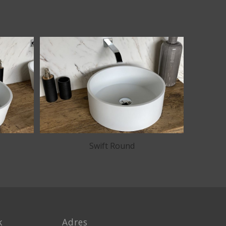
Swift Round
k
Adres