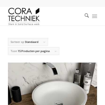
Sorteer op
Standaard
Toon
15 Producten per pagina